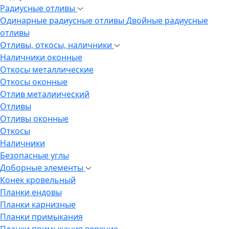
Радиусные отливы
Одинарные радиусные отливы
Двойные радиусные
отливы
Отливы, откосы, наличники
Наличники оконные
Откосы металлические
Откосы оконные
Отлив металиический
Отливы
Отливы оконные
Откосы
Наличники
Безопасные углы
Доборные элементы
Конек кровельный
Планки ендовы
Планки карнизные
Планки примыкания
Планки примыкания верхние