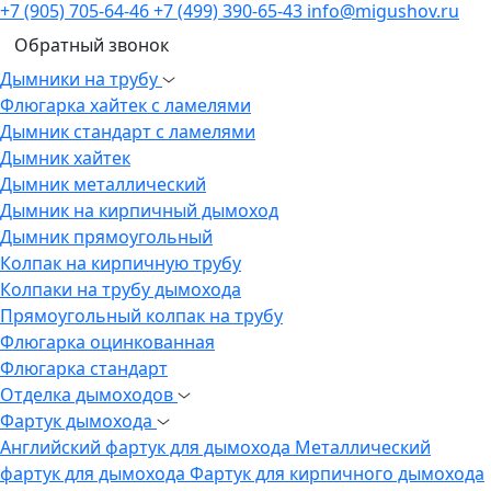
+7 (905) 705-64-46
+7 (499) 390-65-43
info@migushov.ru
Обратный звонок
Дымники на трубу
Флюгарка хайтек с ламелями
Дымник стандарт с ламелями
Дымник хайтек
Дымник металлический
Дымник на кирпичный дымоход
Дымник прямоугольный
Колпак на кирпичную трубу
Колпаки на трубу дымохода
Прямоугольный колпак на трубу
Флюгарка оцинкованная
Флюгарка стандарт
Отделка дымоходов
Фартук дымохода
Английский фартук для дымохода
Металлический
фартук для дымохода
Фартук для кирпичного дымохода