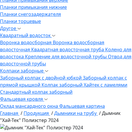
Планки примыкания нижние
Планки снегозадержателя
Планки торцевые
Другое
Квадратный водосток
Воронка водосборная
Воронка водосборная
водосточная
Квадратная водосточная труба
Колено для
водостока
Крепление для водосточной трубы
Отвод для
водосточной трубы
Колпаки заборные
Заборный колпак с двойной юбкой
Заборный колпак с
прямой крышкой
Колпак заборный Хайтек с ламелями
Стандартный колпак заборный
Фальцевая кровля
Оклад мансардного окна
Фальцевая картина
Главная
/
Продукция
/
Дымники на трубу
/
Дымник
"Хай-Тек" Полиэстер 7024