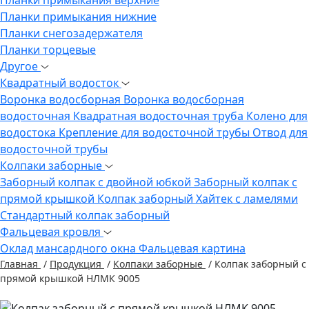
Планки примыкания нижние
Планки снегозадержателя
Планки торцевые
Другое
Квадратный водосток
Воронка водосборная
Воронка водосборная
водосточная
Квадратная водосточная труба
Колено для
водостока
Крепление для водосточной трубы
Отвод для
водосточной трубы
Колпаки заборные
Заборный колпак с двойной юбкой
Заборный колпак с
прямой крышкой
Колпак заборный Хайтек с ламелями
Стандартный колпак заборный
Фальцевая кровля
Оклад мансардного окна
Фальцевая картина
Главная
/
Продукция
/
Колпаки заборные
/
Колпак заборный с
прямой крышкой НЛМК 9005