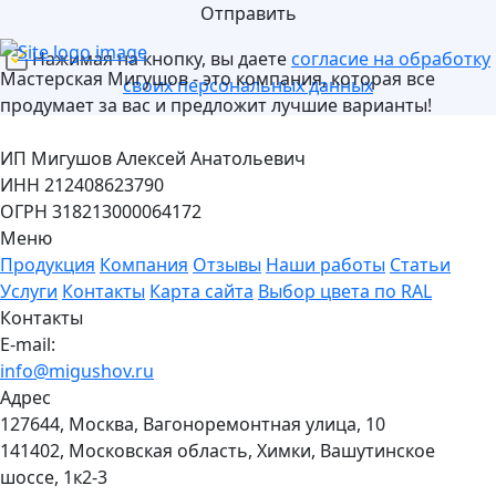
Отправить
Нажимая на кнопку, вы даете
согласие на обработку
Мастерская Мигушов - это компания, которая все
своих персональных данных
продумает за вас и предложит лучшие варианты!
ИП Мигушов Алексей Анатольевич
ИНН 212408623790
ОГРН 318213000064172
Меню
Продукция
Компания
Отзывы
Наши работы
Статьи
Услуги
Контакты
Карта сайта
Выбор цвета по RAL
Контакты
E-mail:
info@migushov.ru
Адрес
127644, Москва, Вагоноремонтная улица, 10
141402, Московская область, Химки, Вашутинское
шоссе, 1к2-3