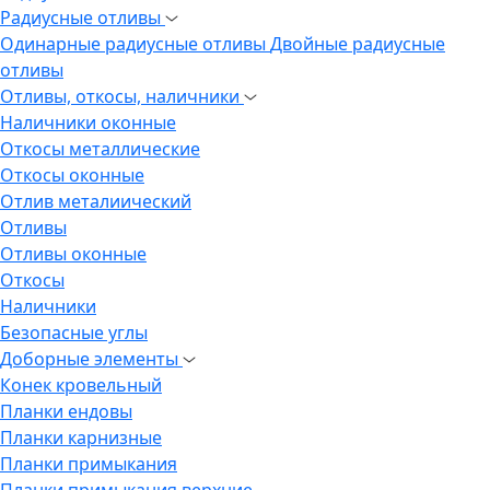
Радиусные отливы
Одинарные радиусные отливы
Двойные радиусные
отливы
Отливы, откосы, наличники
Наличники оконные
Откосы металлические
Откосы оконные
Отлив металиический
Отливы
Отливы оконные
Откосы
Наличники
Безопасные углы
Доборные элементы
Конек кровельный
Планки ендовы
Планки карнизные
Планки примыкания
Планки примыкания верхние