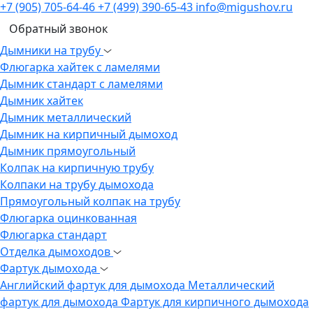
+7 (905) 705-64-46
+7 (499) 390-65-43
info@migushov.ru
Обратный звонок
Дымники на трубу
Флюгарка хайтек с ламелями
Дымник стандарт с ламелями
Дымник хайтек
Дымник металлический
Дымник на кирпичный дымоход
Дымник прямоугольный
Колпак на кирпичную трубу
Колпаки на трубу дымохода
Прямоугольный колпак на трубу
Флюгарка оцинкованная
Флюгарка стандарт
Отделка дымоходов
Фартук дымохода
Английский фартук для дымохода
Металлический
фартук для дымохода
Фартук для кирпичного дымохода