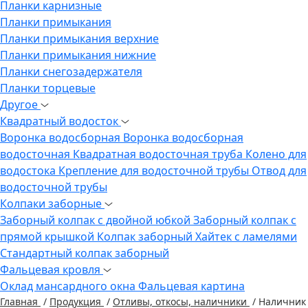
Планки карнизные
Планки примыкания
Планки примыкания верхние
Планки примыкания нижние
Планки снегозадержателя
Планки торцевые
Другое
Квадратный водосток
Воронка водосборная
Воронка водосборная
водосточная
Квадратная водосточная труба
Колено для
водостока
Крепление для водосточной трубы
Отвод для
водосточной трубы
Колпаки заборные
Заборный колпак с двойной юбкой
Заборный колпак с
прямой крышкой
Колпак заборный Хайтек с ламелями
Стандартный колпак заборный
Фальцевая кровля
Оклад мансардного окна
Фальцевая картина
Главная
/
Продукция
/
Отливы, откосы, наличники
/
Наличник