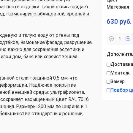
ратность отделки. Такой отлив придаёт
Материал
, гармонируя с облицовкой, кровлей и
630 руб.
ждевую и талую воду от стены под
одтёков, намокание фасада, разрушение
нно важно для сохранения эстетики и
Дополнител
илой дом, баня или хозяйственная
Доставк
Монтаж
анной стали толщиной 0,5 мм, что
Замер
 деформации. Надёжное покрытие
Подбор ц
ивной внешней среды: ультрафиолета,
о сохраняет насыщенный цвет RAL 7016
ушения. Размеры 200 мм по ширине и 1
 большинстве стандартных решений,