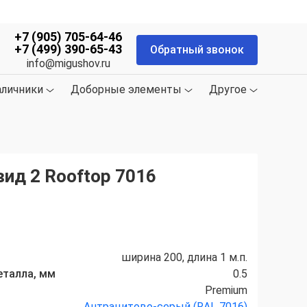
+7 (905) 705-64-46
+7 (499) 390-65-43
Обратный звонок
info@migushov.ru
аличники
Доборные элементы
Другое
вид 2 Rooftop 7016
ширина 200, длина 1 м.п.
еталла, мм
0.5
Premium
Антрацитово-серый (RAL 7016)