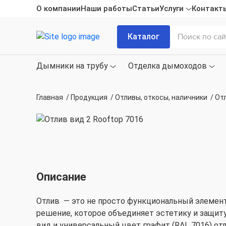
О компании
Наши работы
Статьи
Услуги
Контакт
Каталог
Дымники на трубу
Отделка дымоходов
Главная
/
Продукция
/
Отливы, откосы, наличники
/
Отл
Описание
Отлив — это не просто функциональный элемент 
решение, которое объединяет эстетику и защиту
вид и универсальный цвет графит (RAL 7016) о