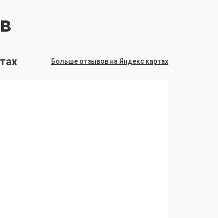
в
тах
Больше отзывов на Яндекс картах
А
Все как об