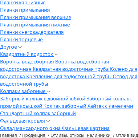
Планки карнизные
Планки примыкания
Планки примыкания верхние
Планки примыкания нижние
Планки снегозадержателя
Планки торцевые
Другое
Квадратный водосток
Воронка водосборная
Воронка водосборная
водосточная
Квадратная водосточная труба
Колено для
водостока
Крепление для водосточной трубы
Отвод для
водосточной трубы
Колпаки заборные
Заборный колпак с двойной юбкой
Заборный колпак с
прямой крышкой
Колпак заборный Хайтек с ламелями
Стандартный колпак заборный
Фальцевая кровля
Оклад мансардного окна
Фальцевая картина
Главная
/
Продукция
/
Отливы, откосы, наличники
/
Отлив вид