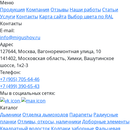
Меню
Продукция
Компания
Отзывы
Наши работы
Статьи
Услуги
Контакты
Карта сайта
Выбор цвета по RAL
Контакты
E-mail:
info@migushov.ru
Адрес
127644, Москва, Вагоноремонтная улица, 10
141402, Московская область, Химки, Вашутинское
шоссе, 1к2-3
Телефон:
+7 (905) 705-64-46
+7 (499) 390-65-43
Мы в социальных сетях:
Каталог
Дымники
Отделка дымоходов
Парапеты
Радиусные
планки
Отливы, откосы, наличники
Доборные элементы
Квадратный водосток
Колпаки заборные
Фальцевая