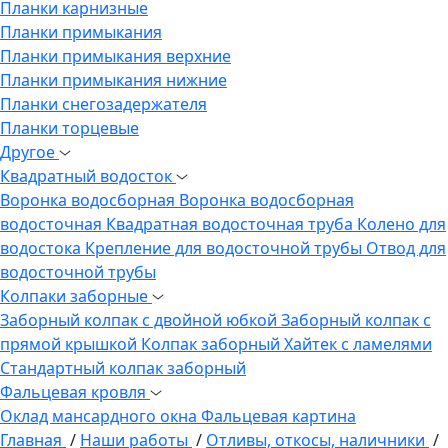
Планки карнизные
Планки примыкания
Планки примыкания верхние
Планки примыкания нижние
Планки снегозадержателя
Планки торцевые
Другое
Квадратный водосток
Воронка водосборная
Воронка водосборная
водосточная
Квадратная водосточная труба
Колено для
водостока
Крепление для водосточной трубы
Отвод для
водосточной трубы
Колпаки заборные
Заборный колпак с двойной юбкой
Заборный колпак с
прямой крышкой
Колпак заборный Хайтек с ламелями
Стандартный колпак заборный
Фальцевая кровля
Оклад мансардного окна
Фальцевая картина
Главная
/
Наши работы
/
Отливы, откосы, наличники
/