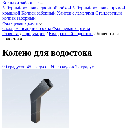
Колпаки заборные
Заборный колпак с двойной юбкой
Заборный колпак с прямой
крышкой
Колпак заборный Хайтек с ламелями
Стандартный
колпак заборный
Фальцевая кровля
Оклад мансардного окна
Фальцевая картина
Главная
/
Продукция
/
Квадратный водосток
/
Колено для
водостока
Колено для водостока
90 градусов
45 градусов
60 градусов
72 градуса