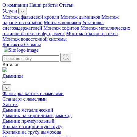
О компании
Наши работы
Статьи
Услуги
Монтаж фальцевой кровли
Монтаж дымников
Монтаж
парапетов на забор
Монтаж колпаков
Установка
снегозадержателей
Монтаж софитов
Монтаж металлических
отливов на окна и фундамент
Монтаж откосов на окна
Монтаж водосточной системы
Контакты
Отзывы
Каталог
Дымники
Флюгарка хайтек с ламелями
Стандарт с ламелями
Хайтек
Дымник металлический
Дымник на кирпичный дымоход
Дымник прямоугольный
Колпак на кирпичную трубу
Колпаки на трубу дымохода