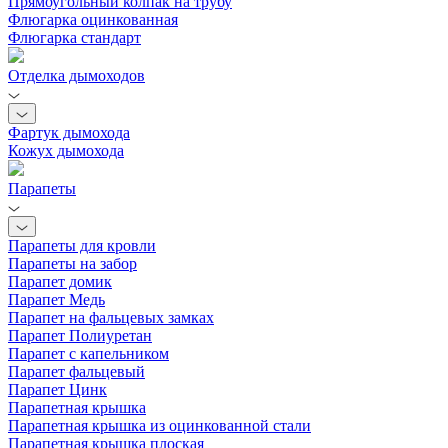
Прямоугольный колпак на трубу
Флюгарка оцинкованная
Флюгарка стандарт
Отделка дымоходов
Фартук дымохода
Кожух дымохода
Парапеты
Парапеты для кровли
Парапеты на забор
Парапет домик
Парапет Медь
Парапет на фальцевых замках
Парапет Полиуретан
Парапет с капельником
Парапет фальцевый
Парапет Цинк
Парапетная крышка
Парапетная крышка из оцинкованной стали
Парапетная крышка плоская