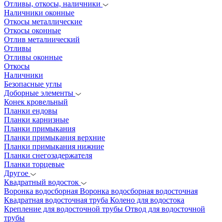
Отливы, откосы, наличники
Наличники оконные
Откосы металлические
Откосы оконные
Отлив металиический
Отливы
Отливы оконные
Откосы
Наличники
Безопасные углы
Доборные элементы
Конек кровельный
Планки ендовы
Планки карнизные
Планки примыкания
Планки примыкания верхние
Планки примыкания нижние
Планки снегозадержателя
Планки торцевые
Другое
Квадратный водосток
Воронка водосборная
Воронка водосборная водосточная
Квадратная водосточная труба
Колено для водостока
Крепление для водосточной трубы
Отвод для водосточной
трубы