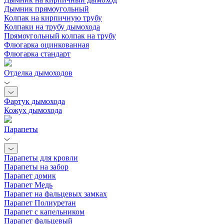
Дымник прямоугольный
Колпак на кирпичную трубу
Колпаки на трубу дымохода
Прямоугольный колпак на трубу
Флюгарка оцинкованная
Флюгарка стандарт
Отделка дымоходов
Фартук дымохода
Кожух дымохода
Парапеты
Парапеты для кровли
Парапеты на забор
Парапет домик
Парапет Медь
Парапет на фальцевых замках
Парапет Полиуретан
Парапет с капельником
Парапет фальцевый