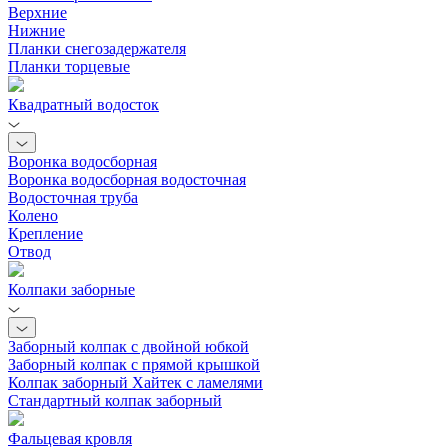
Верхние
Нижние
Планки снегозадержателя
Планки торцевые
Квадратный водосток
Воронка водосборная
Воронка водосборная водосточная
Водосточная труба
Колено
Крепление
Отвод
Колпаки заборные
Заборный колпак с двойной юбкой
Заборный колпак с прямой крышкой
Колпак заборный Хайтек с ламелями
Стандартный колпак заборный
Фальцевая кровля