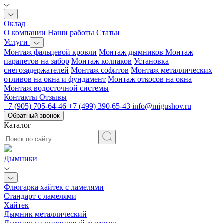
Оклад
О компании
Наши работы
Статьи
Услуги
Монтаж фальцевой кровли
Монтаж дымников
Монтаж
парапетов на забор
Монтаж колпаков
Установка
снегозадержателей
Монтаж софитов
Монтаж металлических
отливов на окна и фундамент
Монтаж откосов на окна
Монтаж водосточной системы
Контакты
Отзывы
+7 (905) 705-64-46
+7 (499) 390-65-43
info@migushov.ru
Обратный звонок
Каталог
Дымники
Флюгарка хайтек с ламелями
Стандарт с ламелями
Хайтек
Дымник металлический
Дымник на кирпичный дымоход