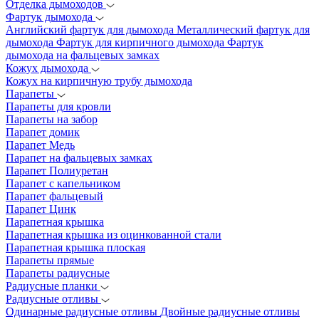
Отделка дымоходов
Фартук дымохода
Английский фартук для дымохода
Металлический фартук для
дымохода
Фартук для кирпичного дымохода
Фартук
дымохода на фальцевых замках
Кожух дымохода
Кожух на кирпичную трубу дымохода
Парапеты
Парапеты для кровли
Парапеты на забор
Парапет домик
Парапет Медь
Парапет на фальцевых замках
Парапет Полиуретан
Парапет с капельником
Парапет фальцевый
Парапет Цинк
Парапетная крышка
Парапетная крышка из оцинкованной стали
Парапетная крышка плоская
Парапеты прямые
Парапеты радиусные
Радиусные планки
Радиусные отливы
Одинарные радиусные отливы
Двойные радиусные отливы