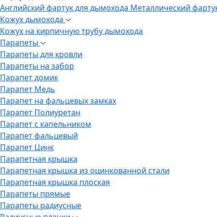
Английский фартук для дымохода
Металлический фарту
Кожух дымохода
Кожух на кирпичную трубу дымохода
Парапеты
Парапеты для кровли
Парапеты на забор
Парапет домик
Парапет Медь
Парапет на фальцевых замках
Парапет Полиуретан
Парапет с капельником
Парапет фальцевый
Парапет Цинк
Парапетная крышка
Парапетная крышка из оцинкованной стали
Парапетная крышка плоская
Парапеты прямые
Парапеты радиусные
Радиусные планки