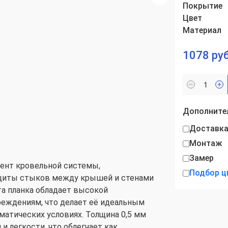
Покрытие
Цвет
Материал
1078 руб
Дополнител
Доставк
Монтаж
Замер
ент кровельной системы,
Подбор ц
ащиты стыков между крышей и стенами
та планка обладает высокой
реждениям, что делает её идеальным
матических условиях. Толщина 0,5 мм
и легкости, что облегчает как