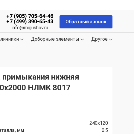
+7 (905) 705-64-46
+7 (499) 390-65-43
Обратный звонок
info@migushov.ru
аличники
Доборные элементы
Другое
 примыкания нижняя
0х2000 НЛМК 8017
240x120
еталла, мм
0.5