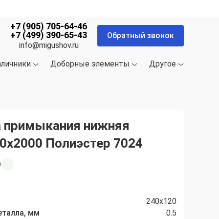
+7 (905) 705-64-46
+7 (499) 390-65-43
Обратный звонок
info@migushov.ru
аличники
Доборные элементы
Другое
 примыкания нижняя
0х2000 Полиэстер 7024
240x120
еталла, мм
0.5