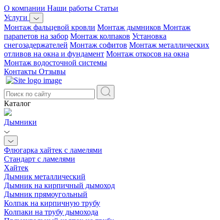
О компании
Наши работы
Статьи
Услуги
Монтаж фальцевой кровли
Монтаж дымников
Монтаж
парапетов на забор
Монтаж колпаков
Установка
снегозадержателей
Монтаж софитов
Монтаж металлических
отливов на окна и фундамент
Монтаж откосов на окна
Монтаж водосточной системы
Контакты
Отзывы
Каталог
Дымники
Флюгарка хайтек с ламелями
Стандарт с ламелями
Хайтек
Дымник металлический
Дымник на кирпичный дымоход
Дымник прямоугольный
Колпак на кирпичную трубу
Колпаки на трубу дымохода