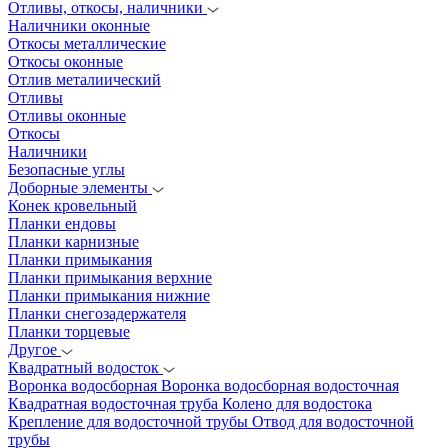
Отливы, откосы, наличники
Наличники оконные
Откосы металлические
Откосы оконные
Отлив металиический
Отливы
Отливы оконные
Откосы
Наличники
Безопасные углы
Доборные элементы
Конек кровельный
Планки ендовы
Планки карнизные
Планки примыкания
Планки примыкания верхние
Планки примыкания нижние
Планки снегозадержателя
Планки торцевые
Другое
Квадратный водосток
Воронка водосборная
Воронка водосборная водосточная
Квадратная водосточная труба
Колено для водостока
Крепление для водосточной трубы
Отвод для водосточной
трубы