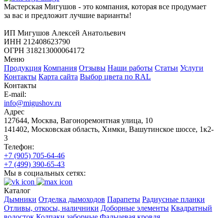
Мастерская Мигушов - это компания, которая все продумает
за вас и предложит лучшие варианты!
ИП Мигушов Алексей Анатольевич
ИНН 212408623790
ОГРН 318213000064172
Меню
Продукция
Компания
Отзывы
Наши работы
Статьи
Услуги
Контакты
Карта сайта
Выбор цвета по RAL
Контакты
E-mail:
info@migushov.ru
Адрес
127644, Москва, Вагоноремонтная улица, 10
141402, Московская область, Химки, Вашутинское шоссе, 1к2-
3
Телефон:
+7 (905) 705-64-46
+7 (499) 390-65-43
Мы в социальных сетях:
Каталог
Дымники
Отделка дымоходов
Парапеты
Радиусные планки
Отливы, откосы, наличники
Доборные элементы
Квадратный
водосток
Колпаки заборные
Фальцевая кровля