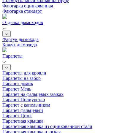
Прямоугольный колпак на трубу
Флюгарка оцинкованная
Флюгарка стандарт
Отделка дымоходов
Фартук дымохода
Кожух дымохода
Парапеты
Парапеты для кровли
Парапеты на забор
Парапет домик
Парапет Медь
Парапет на фальцевых замках
Парапет Полиуретан
Парапет с капельником
Парапет фальцевый
Парапет Цинк
Парапетная крышка
Парапетная крышка из оцинкованной стали
Парапетная крышка плоская