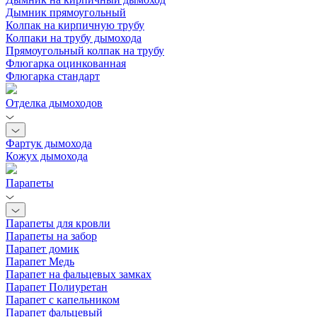
Дымник прямоугольный
Колпак на кирпичную трубу
Колпаки на трубу дымохода
Прямоугольный колпак на трубу
Флюгарка оцинкованная
Флюгарка стандарт
Отделка дымоходов
Фартук дымохода
Кожух дымохода
Парапеты
Парапеты для кровли
Парапеты на забор
Парапет домик
Парапет Медь
Парапет на фальцевых замках
Парапет Полиуретан
Парапет с капельником
Парапет фальцевый