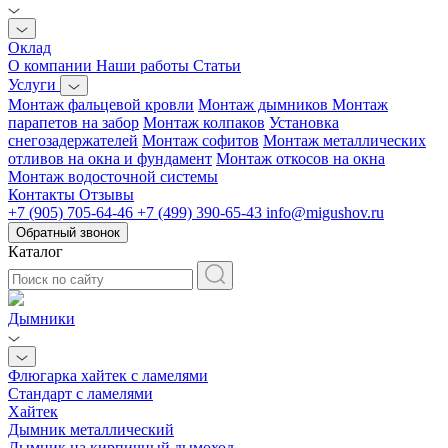
Оклад
О компании
Наши работы
Статьи
Услуги
Монтаж фальцевой кровли
Монтаж дымников
Монтаж
парапетов на забор
Монтаж колпаков
Установка
снегозадержателей
Монтаж софитов
Монтаж металлических
отливов на окна и фундамент
Монтаж откосов на окна
Монтаж водосточной системы
Контакты
Отзывы
+7 (905) 705-64-46
+7 (499) 390-65-43
info@migushov.ru
Обратный звонок
Каталог
Дымники
Флюгарка хайтек с ламелями
Стандарт с ламелями
Хайтек
Дымник металлический
Дымник на кирпичный дымоход