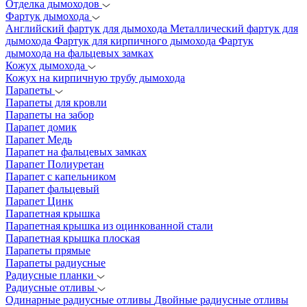
Отделка дымоходов
Фартук дымохода
Английский фартук для дымохода
Металлический фартук для
дымохода
Фартук для кирпичного дымохода
Фартук
дымохода на фальцевых замках
Кожух дымохода
Кожух на кирпичную трубу дымохода
Парапеты
Парапеты для кровли
Парапеты на забор
Парапет домик
Парапет Медь
Парапет на фальцевых замках
Парапет Полиуретан
Парапет с капельником
Парапет фальцевый
Парапет Цинк
Парапетная крышка
Парапетная крышка из оцинкованной стали
Парапетная крышка плоская
Парапеты прямые
Парапеты радиусные
Радиусные планки
Радиусные отливы
Одинарные радиусные отливы
Двойные радиусные отливы