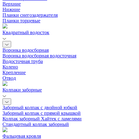
Верхние
Нижние
Планки снегозадержателя
Планки торцевые
Квадратный водосток
Воронка водосборная
Воронка водосборная водосточная
Водосточная труба
Колено
Крепление
Отвод
Колпаки заборные
Заборный колпак с двойной юбкой
Заборный колпак с прямой крышкой
Колпак заборный Хайтек с ламелями
Стандартный колпак заборный
Фальцевая кровля