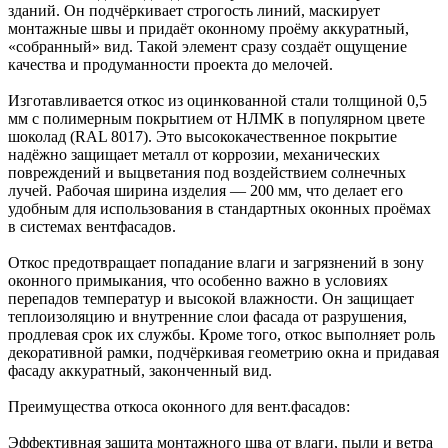
зданий. Он подчёркивает строгость линий, маскирует
монтажные швы и придаёт оконному проёму аккуратный,
«собранный» вид. Такой элемент сразу создаёт ощущение
качества и продуманности проекта до мелочей.
Изготавливается откос из оцинкованной стали толщиной 0,5
мм с полимерным покрытием от НЛМК в популярном цвете
шоколад (RAL 8017). Это высококачественное покрытие
надёжно защищает металл от коррозии, механических
повреждений и выцветания под воздействием солнечных
лучей. Рабочая ширина изделия — 200 мм, что делает его
удобным для использования в стандартных оконных проёмах
в системах вентфасадов.
Откос предотвращает попадание влаги и загрязнений в зону
оконного примыкания, что особенно важно в условиях
перепадов температур и высокой влажности. Он защищает
теплоизоляцию и внутренние слои фасада от разрушения,
продлевая срок их службы. Кроме того, откос выполняет роль
декоративной рамки, подчёркивая геометрию окна и придавая
фасаду аккуратный, законченный вид.
Преимущества откоса оконного для вент.фасадов:
Эффективная защита монтажного шва от влаги, пыли и ветра