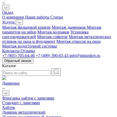
Оклад
О компании
Наши работы
Статьи
Услуги
Монтаж фальцевой кровли
Монтаж дымников
Монтаж
парапетов на забор
Монтаж колпаков
Установка
снегозадержателей
Монтаж софитов
Монтаж металлических
отливов на окна и фундамент
Монтаж откосов на окна
Монтаж водосточной системы
Контакты
Отзывы
+7 (905) 705-64-46
+7 (499) 390-65-43
info@migushov.ru
Обратный звонок
Каталог
Дымники
Флюгарка хайтек с ламелями
Стандарт с ламелями
Хайтек
Дымник металлический
Дымник на кирпичный дымоход