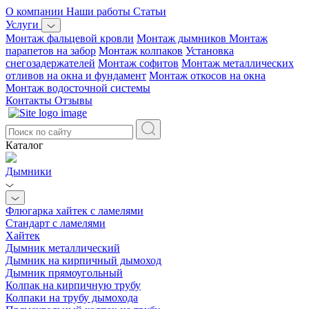
О компании
Наши работы
Статьи
Услуги
Монтаж фальцевой кровли
Монтаж дымников
Монтаж
парапетов на забор
Монтаж колпаков
Установка
снегозадержателей
Монтаж софитов
Монтаж металлических
отливов на окна и фундамент
Монтаж откосов на окна
Монтаж водосточной системы
Контакты
Отзывы
Каталог
Дымники
Флюгарка хайтек с ламелями
Стандарт с ламелями
Хайтек
Дымник металлический
Дымник на кирпичный дымоход
Дымник прямоугольный
Колпак на кирпичную трубу
Колпаки на трубу дымохода