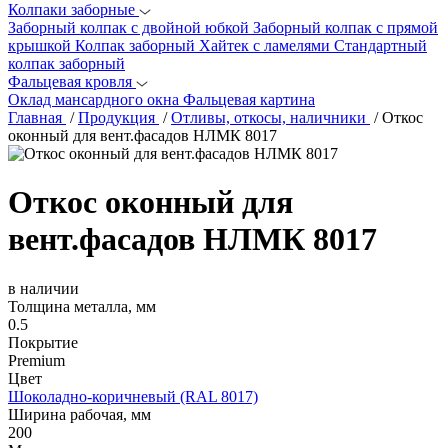
Колпаки заборные
Заборный колпак с двойной юбкой
Заборный колпак с прямой
крышкой
Колпак заборный Хайтек с ламелями
Стандартный
колпак заборный
Фальцевая кровля
Оклад мансардного окна
Фальцевая картина
Главная
/
Продукция
/
Отливы, откосы, наличники
/
Откос
оконный для вент.фасадов НЛМК 8017
Откос оконный для
вент.фасадов НЛМК 8017
в наличии
Толщина металла, мм
0.5
Покрытие
Premium
Цвет
Шоколадно-коричневый (RAL 8017)
Ширина рабочая, мм
200