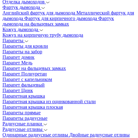
Отделка дымоходов
Фартук дымохода
Английский фартук для дымохода
Металлический фартук для
дымохода
Фартук для кирпичного дымохода
Фартук
дымохода на фальцевых замках
Кожух дымохода
Кожух на кирпичную трубу дымохода
Парапеты
Парапеты для кровли
Парапеты на забор
Парапет домик
Парапет Медь
Парапет на фальцевых замках
Парапет Полиуретан
Парапет с капельником
Парапет фальцевый
Парапет Цинк
Парапетная крышка
Парапетная крышка из оцинкованной стали
Парапетная крышка плоская
Парапеты прямые
Парапеты радиусные
Радиусные планки
Радиусные отливы
Одинарные радиусные отливы
Двойные радиусные отливы