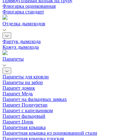
Прямоугольный колпак на трубу
Флюгарка оцинкованная
Флюгарка стандарт
Отделка дымоходов
Фартук дымохода
Кожух дымохода
Парапеты
Парапеты для кровли
Парапеты на забор
Парапет домик
Парапет Медь
Парапет на фальцевых замках
Парапет Полиуретан
Парапет с капельником
Парапет фальцевый
Парапет Цинк
Парапетная крышка
Парапетная крышка из оцинкованной стали
Парапетная крышка плоская