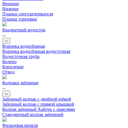
Верхние
Нижние
Планки снегозадержателя
Планки торцевые
Квадратный водосток
Воронка водосборная
Воронка водосборная водосточная
Водосточная труба
Колено
Крепление
Отвод
Колпаки заборные
Заборный колпак с двойной юбкой
Заборный колпак с прямой крышкой
Колпак заборный Хайтек с ламелями
Стандартный колпак заборный
Фальцевая кровля