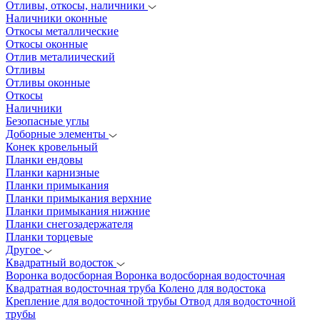
Отливы, откосы, наличники
Наличники оконные
Откосы металлические
Откосы оконные
Отлив металиический
Отливы
Отливы оконные
Откосы
Наличники
Безопасные углы
Доборные элементы
Конек кровельный
Планки ендовы
Планки карнизные
Планки примыкания
Планки примыкания верхние
Планки примыкания нижние
Планки снегозадержателя
Планки торцевые
Другое
Квадратный водосток
Воронка водосборная
Воронка водосборная водосточная
Квадратная водосточная труба
Колено для водостока
Крепление для водосточной трубы
Отвод для водосточной
трубы