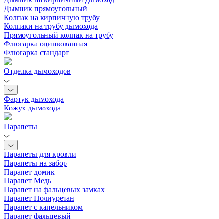
Дымник прямоугольный
Колпак на кирпичную трубу
Колпаки на трубу дымохода
Прямоугольный колпак на трубу
Флюгарка оцинкованная
Флюгарка стандарт
Отделка дымоходов
Фартук дымохода
Кожух дымохода
Парапеты
Парапеты для кровли
Парапеты на забор
Парапет домик
Парапет Медь
Парапет на фальцевых замках
Парапет Полиуретан
Парапет с капельником
Парапет фальцевый