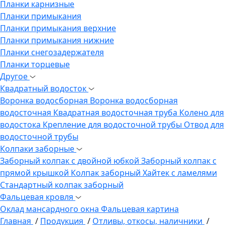
Планки карнизные
Планки примыкания
Планки примыкания верхние
Планки примыкания нижние
Планки снегозадержателя
Планки торцевые
Другое
Квадратный водосток
Воронка водосборная
Воронка водосборная
водосточная
Квадратная водосточная труба
Колено для
водостока
Крепление для водосточной трубы
Отвод для
водосточной трубы
Колпаки заборные
Заборный колпак с двойной юбкой
Заборный колпак с
прямой крышкой
Колпак заборный Хайтек с ламелями
Стандартный колпак заборный
Фальцевая кровля
Оклад мансардного окна
Фальцевая картина
Главная
/
Продукция
/
Отливы, откосы, наличники
/