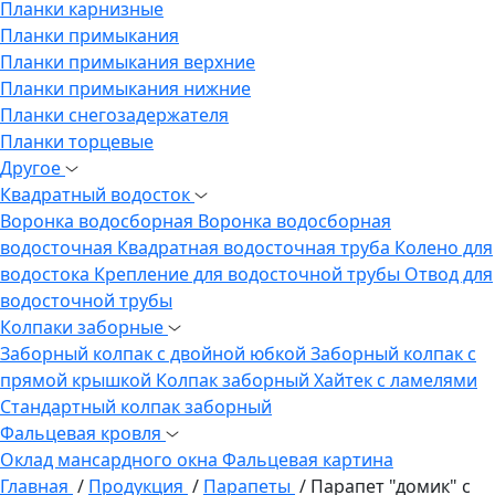
Планки карнизные
Планки примыкания
Планки примыкания верхние
Планки примыкания нижние
Планки снегозадержателя
Планки торцевые
Другое
Квадратный водосток
Воронка водосборная
Воронка водосборная
водосточная
Квадратная водосточная труба
Колено для
водостока
Крепление для водосточной трубы
Отвод для
водосточной трубы
Колпаки заборные
Заборный колпак с двойной юбкой
Заборный колпак с
прямой крышкой
Колпак заборный Хайтек с ламелями
Стандартный колпак заборный
Фальцевая кровля
Оклад мансардного окна
Фальцевая картина
Главная
/
Продукция
/
Парапеты
/
Парапет "домик" с