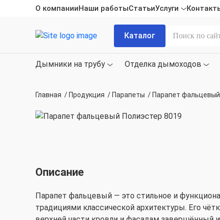
О компании
Наши работы
Статьи
Услуги
Контакт
Каталог
Дымники на трубу
Отделка дымоходов
Главная
/
Продукция
/
Парапеты
/
Парапет фальцевый
Описание
Парапет фальцевый — это стильное и функцион
традициями классической архитектуры. Его чёт
верхней части кровли и фасадам завершённый и