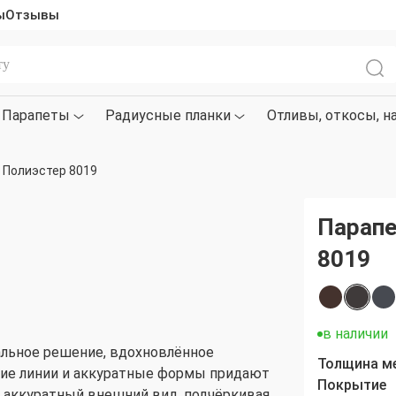
ы
Отзывы
Парапеты
Радиусные планки
Отливы, откосы, н
 Полиэстер 8019
Парапе
8019
в наличии
альное решение, вдохновлённое
Толщина м
кие линии и аккуратные формы придают
Покрытие
 аккуратный внешний вид, подчёркивая