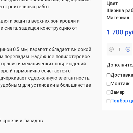
Цвет
а строительных работ.
Ширина раб
Материал
ция и защита верхних зон кровли и
 и снега, защищая конструкцию от
1 700 руб
иной 0,5 мм, парапет обладает высокой
м перепадам. Надёжное полиэстеровое
горания и механических повреждений.
Дополнител
торый гармонично сочетается с
Доставк
дчёркивает сдержанную элегантность.
Монтаж
о удобным для установки в большинстве
Замер
Подбор ц
й кровли и фасадов