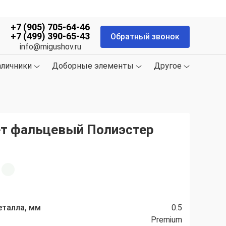
+7 (905) 705-64-46
+7 (499) 390-65-43
Обратный звонок
info@migushov.ru
аличники
Доборные элементы
Другое
т фальцевый Полиэстер
еталла, мм
0.5
Premium