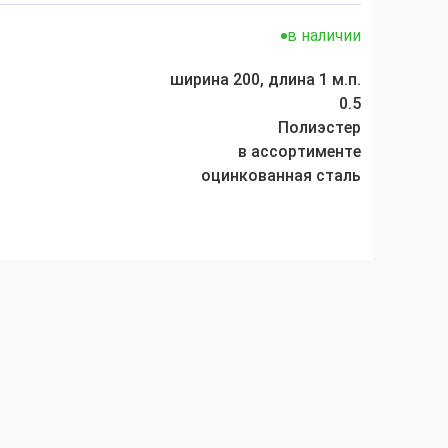
630 р
в наличии
ширина 200, длина 1 м.п.
Размер
0.5
Толщин
Полиэстер
Покрыт
в ассортименте
Цвет:
оцинкованная сталь
Матери
Зака