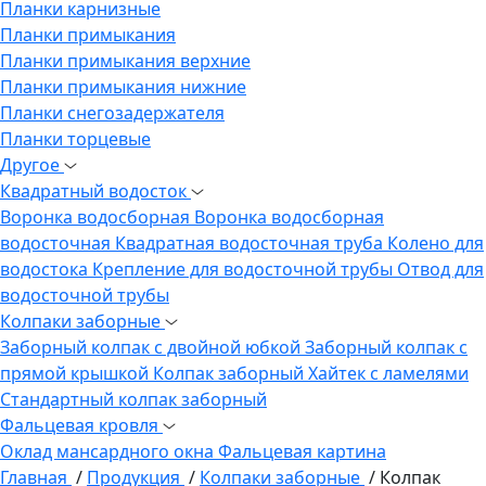
Планки карнизные
Планки примыкания
Планки примыкания верхние
Планки примыкания нижние
Планки снегозадержателя
Планки торцевые
Другое
Квадратный водосток
Воронка водосборная
Воронка водосборная
водосточная
Квадратная водосточная труба
Колено для
водостока
Крепление для водосточной трубы
Отвод для
водосточной трубы
Колпаки заборные
Заборный колпак с двойной юбкой
Заборный колпак с
прямой крышкой
Колпак заборный Хайтек с ламелями
Стандартный колпак заборный
Фальцевая кровля
Оклад мансардного окна
Фальцевая картина
Главная
/
Продукция
/
Колпаки заборные
/
Колпак