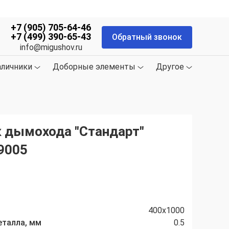
+7 (905) 705-64-46
+7 (499) 390-65-43
Обратный звонок
info@migushov.ru
аличники
Доборные элементы
Другое
 дымохода "Стандарт"
9005
400х1000
еталла, мм
0.5