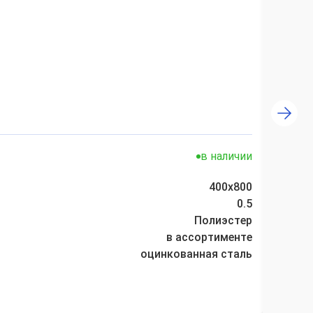
12650
в наличии
400х800
Размер
0.5
Толщин
Полиэстер
Покрыт
в ассортименте
Цвет:
оцинкованная сталь
Матери
Зака