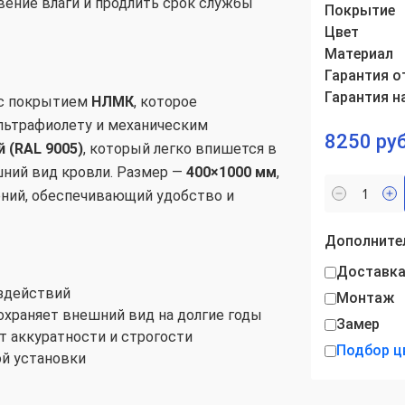
ение влаги и продлить срок службы
Покрытие
Цвет
Материал
Гарантия о
Гарантия н
с покрытием
НЛМК
, которое
ультрафиолету и механическим
8250 руб
 (RAL 9005)
, который легко впишется в
шний вид кровли. Размер —
400×1000 мм
,
ний, обеспечивающий удобство и
Дополнител
Доставк
оздействий
Монтаж
охраняет внешний вид на долгие годы
Замер
т аккуратности и строгости
Подбор ц
ой установки