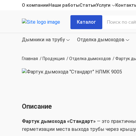
О компании
Наши работы
Статьи
Услуги
Контакт
Каталог
Дымники на трубу
Отделка дымоходов
Главная
/
Продукция
/
Отделка дымоходов
/
Фартук д
Описание
Фартук дымохода «Стандарт»
— это практичны
герметизации места выхода трубы через крышу.