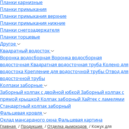
Планки карнизные
Планки примыкания
Планки примыкания верхние
Планки примыкания нижние
Планки снегозадержателя
Планки торцевые
Другое
Квадратный водосток
Воронка водосборная
Воронка водосборная
водосточная
Квадратная водосточная труба
Колено для
водостока
Крепление для водосточной трубы
Отвод для
водосточной трубы
Колпаки заборные
Заборный колпак с двойной юбкой
Заборный колпак с
прямой крышкой
Колпак заборный Хайтек с ламелями
Стандартный колпак заборный
Фальцевая кровля
Оклад мансардного окна
Фальцевая картина
Главная
/
Продукция
/
Отделка дымоходов
/
Кожух для