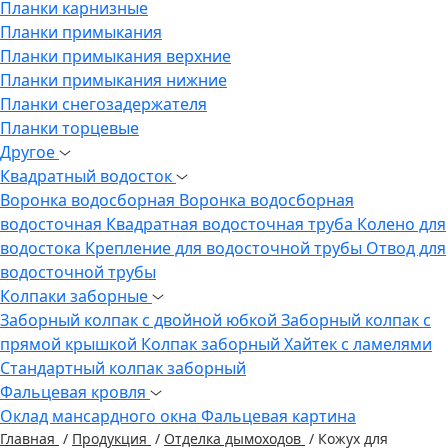
Планки карнизные
Планки примыкания
Планки примыкания верхние
Планки примыкания нижние
Планки снегозадержателя
Планки торцевые
Другое
Квадратный водосток
Воронка водосборная
Воронка водосборная
водосточная
Квадратная водосточная труба
Колено для
водостока
Крепление для водосточной трубы
Отвод для
водосточной трубы
Колпаки заборные
Заборный колпак с двойной юбкой
Заборный колпак с
прямой крышкой
Колпак заборный Хайтек с ламелями
Стандартный колпак заборный
Фальцевая кровля
Оклад мансардного окна
Фальцевая картина
Главная
/
Продукция
/
Отделка дымоходов
/
Кожух для