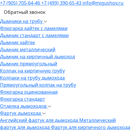
+7 (905) 705-64-46
+7 (499) 390-65-43
info@migushov.ru
Обратный звонок
Дымники на трубу
Флюгарка хайтек с ламелями
Дымник стандарт с ламелями
Дымник хайтек
Дымник металлический
Дымник на кирпичный дымоход
Дымник прямоугольный
Колпак на кирпичную трубу
Колпаки на трубу дымохода
Прямоугольный колпак на трубу
Флюгарка оцинкованная
Флюгарка стандарт
Отделка дымоходов
Фартук дымохода
Английский фартук для дымохода
Металлический
фартук для дымохода
Фартук для кирпичного дымохода