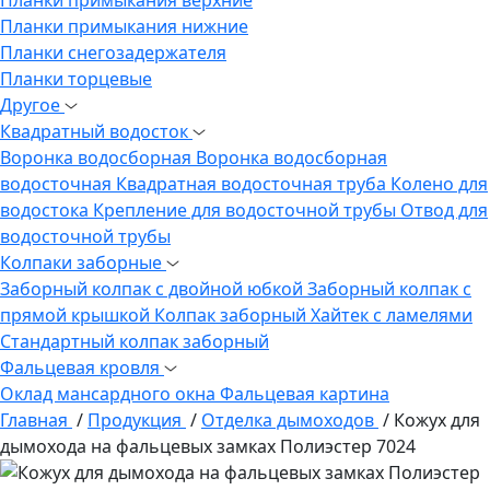
Планки примыкания нижние
Планки снегозадержателя
Планки торцевые
Другое
Квадратный водосток
Воронка водосборная
Воронка водосборная
водосточная
Квадратная водосточная труба
Колено для
водостока
Крепление для водосточной трубы
Отвод для
водосточной трубы
Колпаки заборные
Заборный колпак с двойной юбкой
Заборный колпак с
прямой крышкой
Колпак заборный Хайтек с ламелями
Стандартный колпак заборный
Фальцевая кровля
Оклад мансардного окна
Фальцевая картина
Главная
/
Продукция
/
Отделка дымоходов
/
Кожух для
дымохода на фальцевых замках Полиэстер 7024