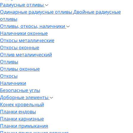
Радиусные отливы
Одинарные радиусные отливы
Двойные радиусные
отливы
Отливы, откосы, наличники
Наличники оконные
Откосы металлические
Откосы оконные
Отлив металиический
Отливы
Отливы оконные
Откосы
Наличники
Безопасные углы
Доборные элементы
Конек кровельный
Планки ендовы
Планки карнизные
Планки примыкания
Планки примыкания верхние